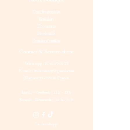
Notre Boutique
Tous les produits
Bracelets
Top ventes
Pendentifs
Boucles d'oreilles
Contact & Service client
Whatsapp :
07 45 50 63 22
E-mail :
laulaushopp@gmail.com
Elancourt (78990),
France
Lundi - Vendredi : 11 h - 22 h
Samedi - Dimanche : 11 h - 24 h
Laulau shopp