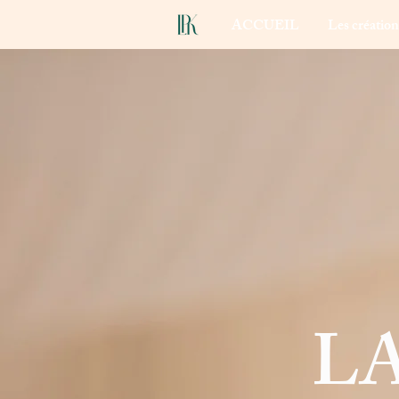
ACCUEIL
Les créatio
L