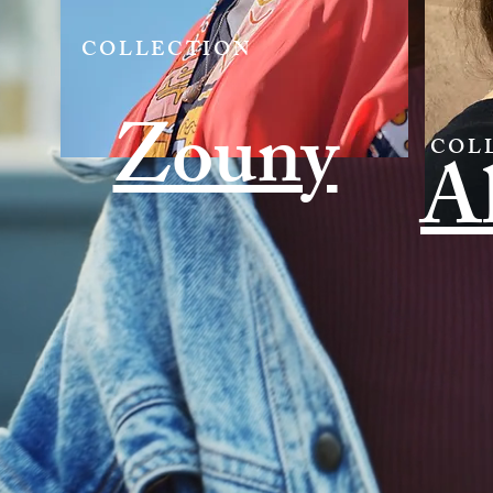
COLLECTION
Zouny
COL
A