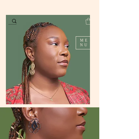
ME
NU