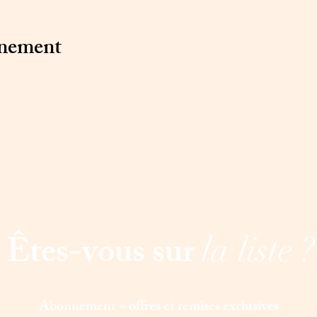
énement
Êtes-vous sur
la liste ?
Abonnement = offres et remises exclusives