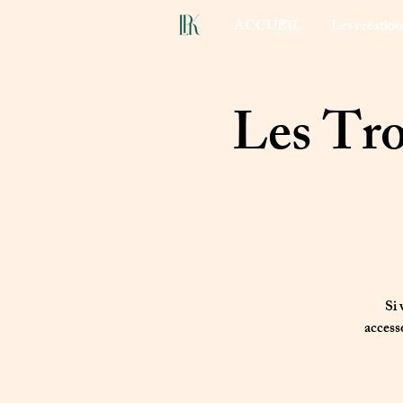
ACCUEIL
Les créatio
Les Tro
Si 
access