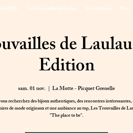
ns de LPK
Les Trouvailles de Laulau
Mon histoire
Plus
uvailles de Laula
Edition
sam. 01 nov.
  |  
La Motte - Picquet Grenelle
vous recherchez des bijoux authentiques, des rencontres intéressantes,
oires de mode originaux et une ambiance au top, Les Trouvailles de Lau
"The place to be".