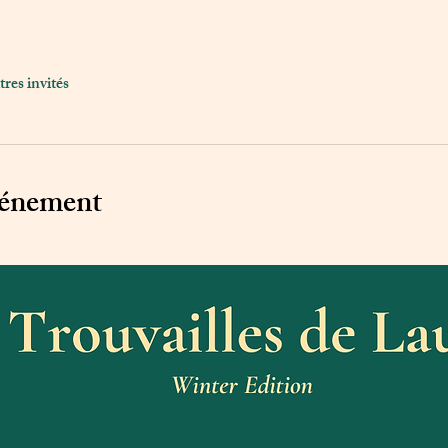
tres invités
vénement