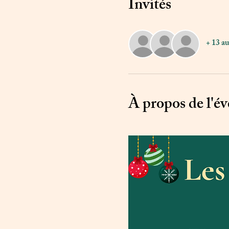
Invités
+ 13 au
À propos de l'é