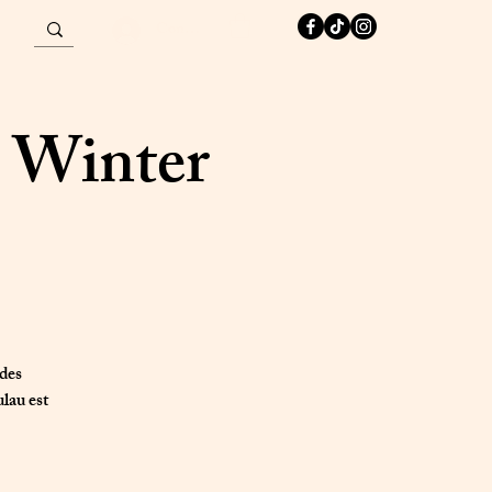
Connexion
u Winter
 des
lau est