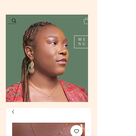
ME
NU