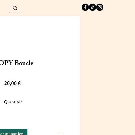
Connexion
OPY Boucle
Prix
20,00 €
Quantité
*
er au panier