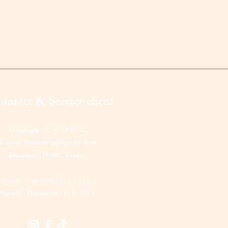
ontact & Service client
Whatsapp : 07 45 50 63 22
E-mail :
laulaushopp@gmail.com
Elancourt (78990),
France
Lundi - Vendredi : 11 h - 22 h
Samedi - Dimanche : 11 h - 24 h