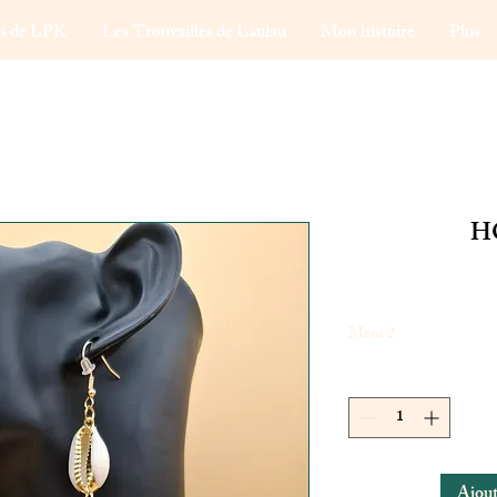
ns de LPK
Les Trouvailles de Laulau
Mon histoire
Plus
H
Meni 2
Ajout