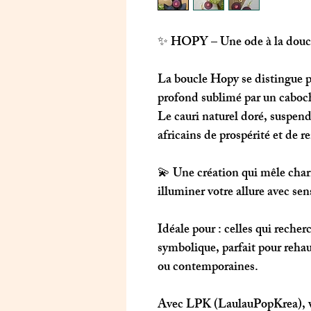
✨
HOPY
– Une ode à la douce
La boucle
Hopy
se distingue p
profond sublimé par un caboch
Le cauri naturel doré, suspend
africains de prospérité et de r
💫 Une création qui mêle charm
illuminer votre allure avec sen
Idéale pour
: celles qui recher
symbolique, parfait pour reha
ou contemporaines.
Avec
LPK (LaulauPopKrea)
,