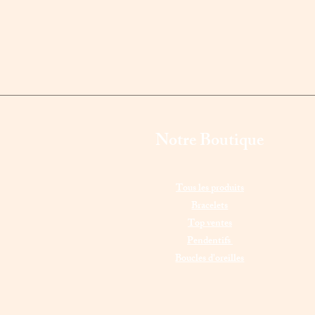
Notre Boutique
Tous les produits
Bracelets
Top ventes
Pendentifs
Boucles d'oreilles