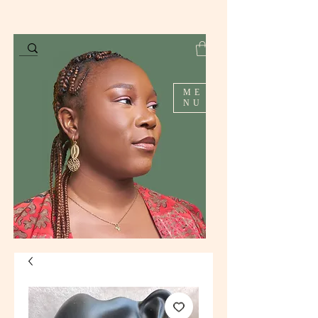
ME
NU