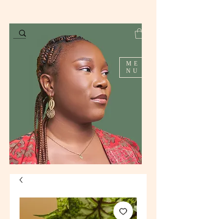
ME
NU