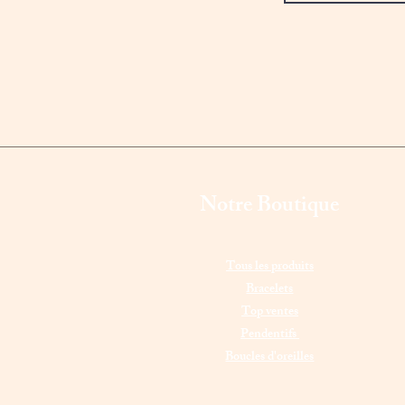
Notre Boutique
Tous les produits
Bracelets
Top ventes
Pendentifs
Boucles d'oreilles