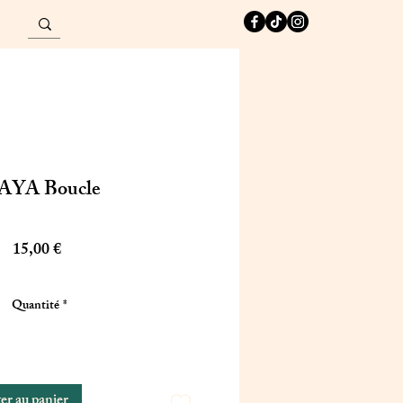
Connexion
YA Boucle
Prix
15,00 €
Quantité
*
er au panier