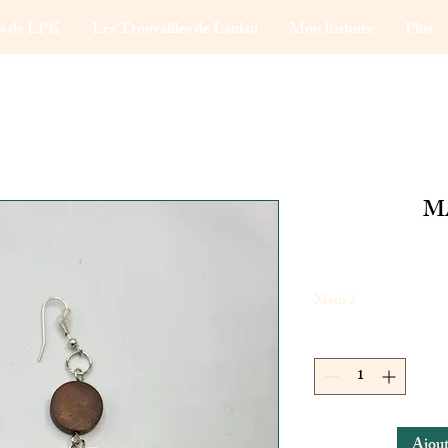
ns de LPK
Les Trouvailles de Laulau
Mon histoire
Plus
MA
Meni 2
Ajout