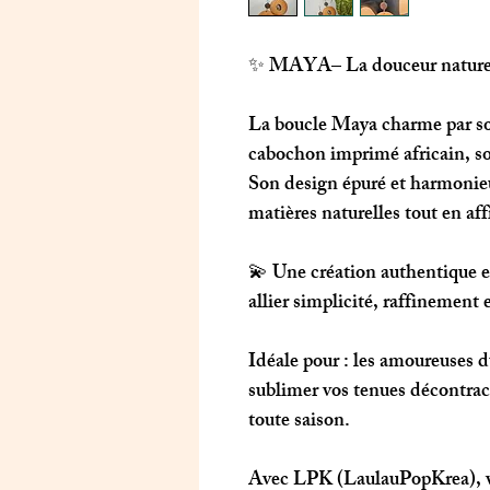
✨
MAYA
– La douceur naturel
La boucle
Maya
charme par so
cabochon imprimé africain, so
Son design épuré et harmonieu
matières naturelles tout en aff
💫 Une création authentique et
allier simplicité, raffinement e
Idéale pour
: les amoureuses d
sublimer vos tenues décontrac
toute saison.
Avec
LPK (LaulauPopKrea)
,