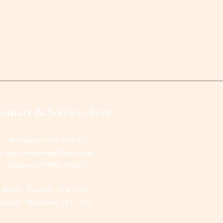
ontact & Service client
Whatsapp : 07 45 50 63 22
E-mail :
laulaushopp@gmail.com
Elancourt (78990),
France
Lundi - Vendredi : 11 h - 22 h
Samedi - Dimanche : 11 h - 24 h