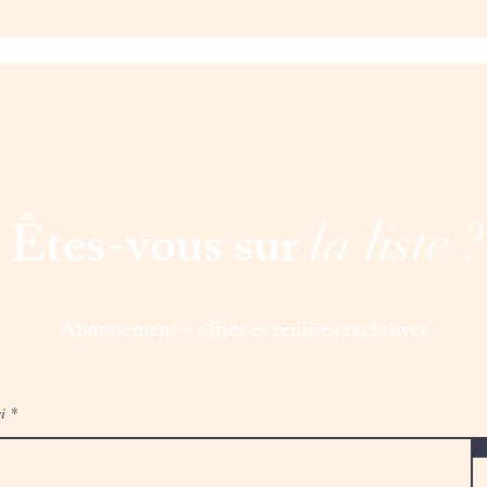
Laisser un avis
Êtes-vous sur
la liste ?
Abonnement = offres et remises exclusives
i