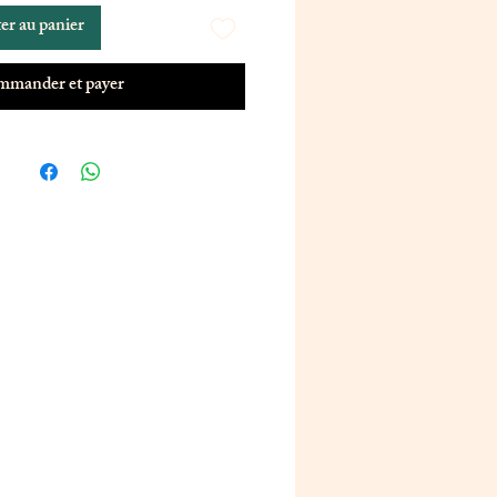
er au panier
mander et payer