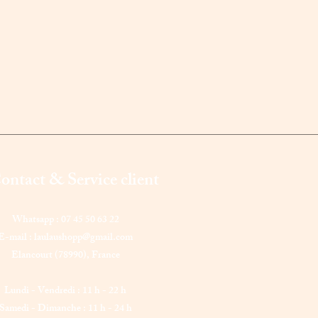
ontact & Service client
Whatsapp : 07 45 50 63 22
E-mail :
laulaushopp@gmail.com
Elancourt (78990),
France
Lundi - Vendredi : 11 h - 22 h
Samedi - Dimanche : 11 h - 24 h