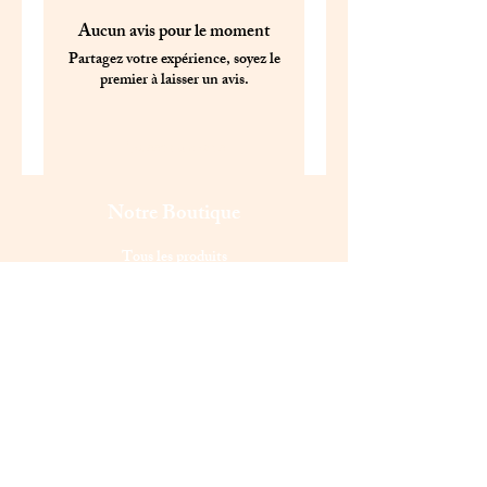
Aucun avis pour le moment
Partagez votre expérience, soyez le
premier à laisser un avis.
Laisser un avis
Notre Boutique
Tous les produits
Bracelets
Top ventes
Pendentifs
Boucles d'oreilles
Contact & Service client
Whatsapp :
07 45 50 63 22
E-mail :
laulaushopp@gmail.com