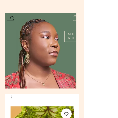
ME
NU