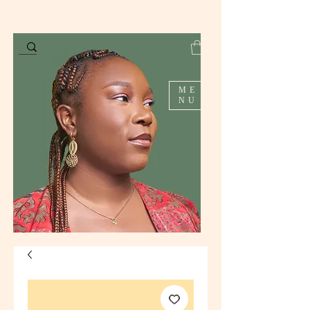
ME
NU