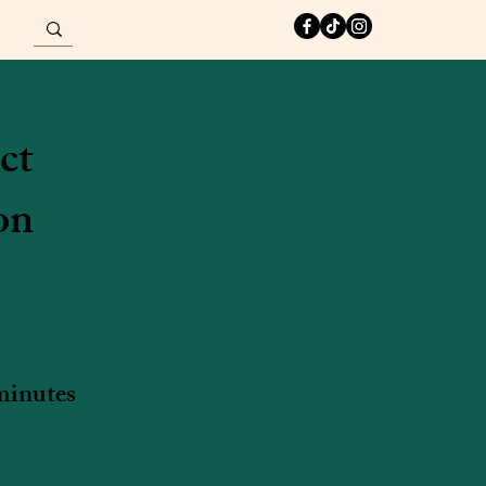
Connexion
ct
on
minutes