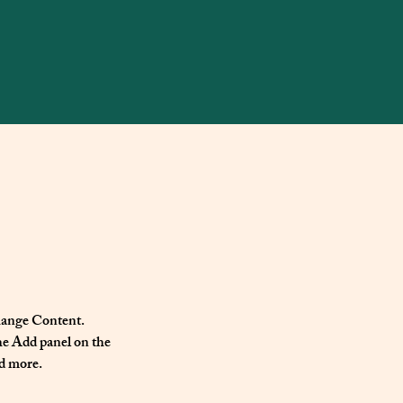
Change Content. 
he Add panel on the 
nd more.