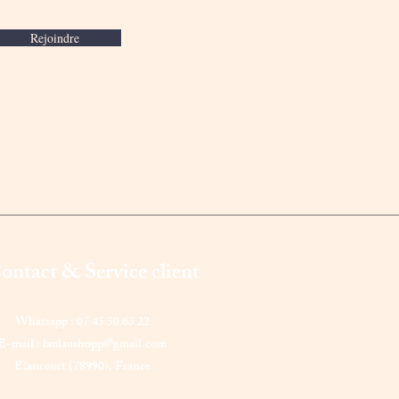
Rejoindre
ontact & Service client
Whatsapp : 07 45 50 63 22
E-mail :
laulaushopp@gmail.com
Elancourt (78990),
France