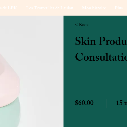
ns de LPK
Les Trouvailles de Laulau
Mon histoire
Plus
< Back
Skin Produ
Consultati
$60.00
15 